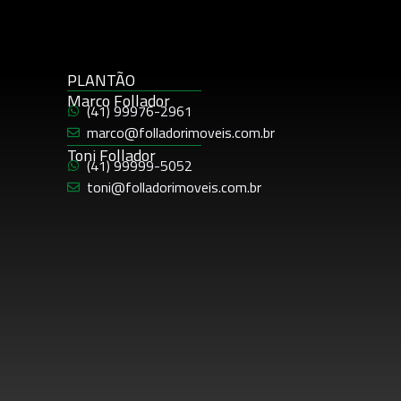
PLANTÃO
Marco Follador
(41) 99976-2961
marco@folladorimoveis.com.br
Toni Follador
(41) 99999-5052
toni@folladorimoveis.com.br