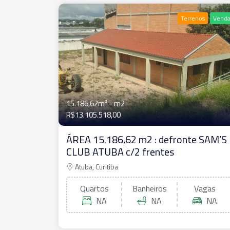
Terrenos
Vend
15.186,62m²
- m2
R$13.105.518,00
ÁREA 15.186,62 m2 : defronte SAM’S
CLUB ATUBA c/2 frentes
Atuba, Curitiba
Quartos
Banheiros
Vagas
NA
NA
NA