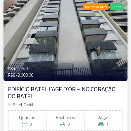
Apartamentos
Venda
98m²
- Sqft
R$879.000,00
EDIFÍCIO BATEL L’AGE D’OR – NO CORAÇAO
DO BATEL
Batel, Curitiba
Quartos
Banheiros
Vagas
2
2
1