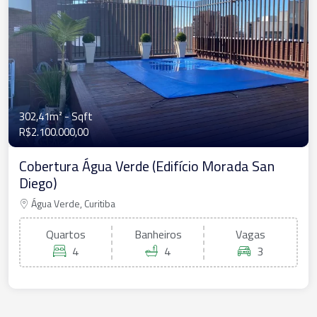
302,41m²
- Sqft
R$2.100.000,00
Cobertura Água Verde (Edifício Morada San
Diego)
Água Verde, Curitiba
Quartos
Banheiros
Vagas
4
4
3