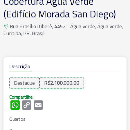
Cobertura Água Verde
(Edifício Morada San Diego)
Rua Brasílio Itiberê, 4452 - Água Verde, Água Verde,
Curitiba, PR, Brasil
Descrição
Destaque
R$2.100.000,00
Compartilhe:
WhatsApp
Copy
Email
Link
Quartos