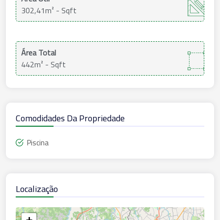
302,41m²
- Sqft
Área Total
442m²
- Sqft
Comodidades Da Propriedade
Piscina
Localização