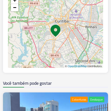
+
−
©
OpenStreetMap
contributors
Você também pode gostar
Coberturas
Destaque